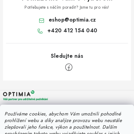
Potřebujete s něčím poradit? Jsme tu pro vás!
eshop
@
optimia.cz
+420 412 154 040
Z
á
p
a
OPTIMIA BPO s.r.o.
Rychlý kontakt
Používáme cookies, abychom Vám umožnili pohodlné
t
Holýšovská 2923/4
prohlížení webu a díky analýze provozu webu neustále
150 00 Praha 5
í
eshop@optimia.cz
zlepšovali jeho funkce, výkon a použitelnost.
Dalším
Informace pro vás
Česká republika
procházením tohoto webu vyjadřujete souhlas s jejich