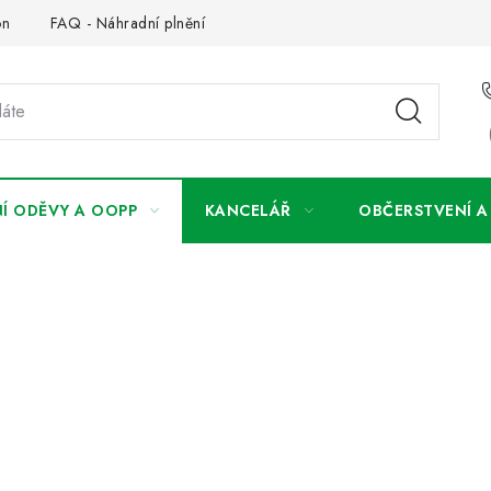
on
FAQ - Náhradní plnění
FAQ - OOPP
Obchodní podm
Í ODĚVY A OOPP
KANCELÁŘ
OBČERSTVENÍ 