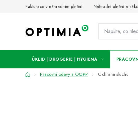
Přejít
Fakturace v náhradním plnění
Náhradní plnění a zák
na
obsah
ÚKLID | DROGERIE | HYGIENA
PRACOVN
Domů
Pracovní oděvy a OOPP
Ochrana sluchu