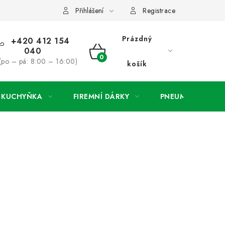
ínky
Podmínky ochrany osobních údajů
O společnosti a konta
Přihlášení
Registrace
Prázdný
+420 412 154
040
NÁKUPNÍ
(po – pá: 8:00 – 16:00)
košík
KOŠÍK
A KUCHYŇKA
FIREMNÍ DÁRKY
PNEUMATIKY