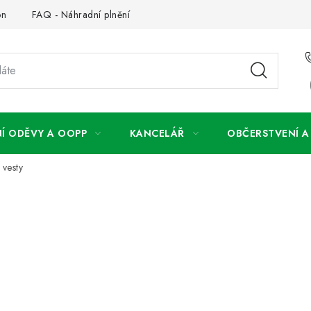
on
FAQ - Náhradní plnění
FAQ - OOPP
Obchodní podm
Í ODĚVY A OOPP
KANCELÁŘ
OBČERSTVENÍ 
 vesty