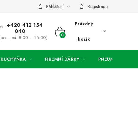
ínky
Podmínky ochrany osobních údajů
O společnosti a konta
Přihlášení
Registrace
Prázdný
+420 412 154
040
NÁKUPNÍ
(po – pá: 8:00 – 16:00)
košík
KOŠÍK
A KUCHYŇKA
FIREMNÍ DÁRKY
PNEUMATIKY