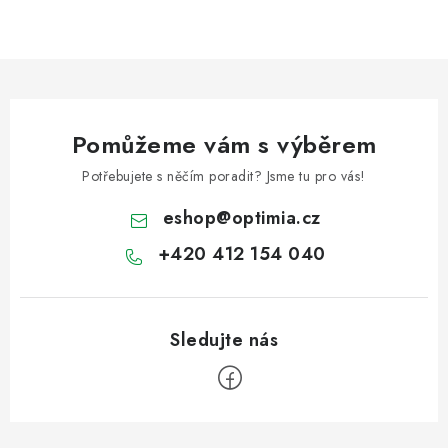
Pomůžeme vám s výběrem
Potřebujete s něčím poradit? Jsme tu pro vás!
eshop
@
optimia.cz
+420 412 154 040
Z