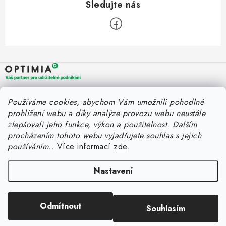
Z
á
p
a
OPTIMIA BPO s.r.o.
Rychlý kontakt
Používáme cookies, abychom Vám umožnili pohodlné
t
Holýšovská 2923/4
prohlížení webu a díky analýze provozu webu neustále
150 00 Praha 5
í
eshop@optimia.cz
zlepšovali jeho funkce, výkon a použitelnost.
Dalším
Informace pro vás
Česká republika
procházením tohoto webu vyjadřujete souhlas s jejich
+420 412 154 040
používáním..
Více informací
zde
.
Fakturace v náhradním plnění
Můj účet
Úplný kontakt
Náhradní plnění a zákon
Katalogy
Nastavení
Přihlášení
FAQ - Náhradní plnění
Registrace
FAQ - OOPP
Odmítnout
Souhlasím
Copyright 2026
E-shop OPTIMIA
. Všechna práva vyhrazena.
Historie objednávek
Vytvořil Shoptet Premium
Obchodní podmínky