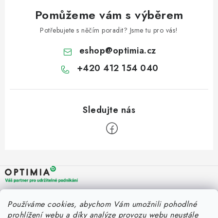
Pomůžeme vám s výběrem
Potřebujete s něčím poradit? Jsme tu pro vás!
eshop
@
optimia.cz
+420 412 154 040
Z
á
p
a
OPTIMIA BPO s.r.o.
Rychlý kontakt
Používáme cookies, abychom Vám umožnili pohodlné
t
Holýšovská 2923/4
prohlížení webu a díky analýze provozu webu neustále