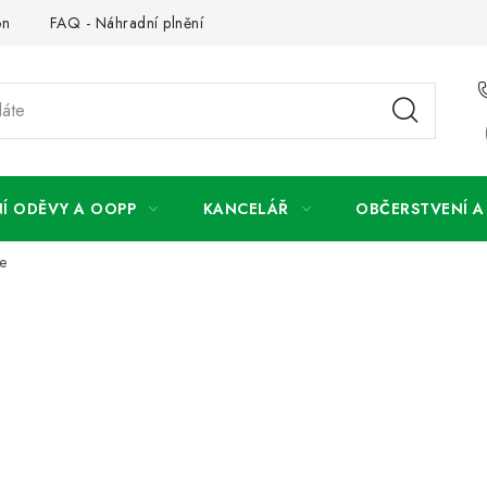
on
FAQ - Náhradní plnění
FAQ - OOPP
Obchodní podm
Í ODĚVY A OOPP
KANCELÁŘ
OBČERSTVENÍ 
e