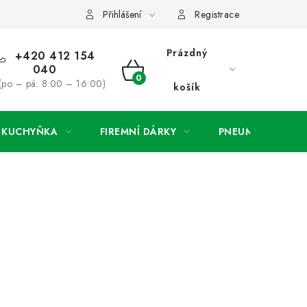
ínky
Podmínky ochrany osobních údajů
O společnosti a konta
Přihlášení
Registrace
Prázdný
+420 412 154
040
NÁKUPNÍ
(po – pá: 8:00 – 16:00)
košík
KOŠÍK
A KUCHYŇKA
FIREMNÍ DÁRKY
PNEUMATIKY