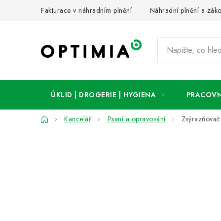
Přejít
Fakturace v náhradním plnění
Náhradní plnění a zák
na
obsah
ÚKLID | DROGERIE | HYGIENA
PRACOVN
Domů
Kancelář
Psaní a opravování
Zvýrazňovač