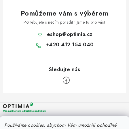
Pomůžeme vám s výběrem
Potřebujete s něčím poradit? Jsme tu pro vás!
eshop
@
optimia.cz
+420 412 154 040
Z
á
p
a
OPTIMIA BPO s.r.o.
Rychlý kontakt
Používáme cookies, abychom Vám umožnili pohodlné
t
Holýšovská 2923/4