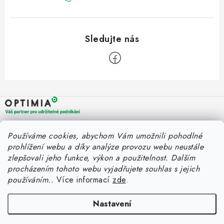
Z
á
p
a
OPTIMIA BPO s.r.o.
Rychlý kontakt
Používáme cookies, abychom Vám umožnili pohodlné
t
Holýšovská 2923/4
prohlížení webu a díky analýze provozu webu neustále
150 00 Praha 5
í
eshop@optimia.cz
zlepšovali jeho funkce, výkon a použitelnost.
Dalším
Informace pro vás
Česká republika
procházením tohoto webu vyjadřujete souhlas s jejich
+420 412 154 040
používáním..
Více informací
zde
.
Fakturace v náhradním plnění
Můj účet
Úplný kontakt
Náhradní plnění a zákon
Katalogy
Nastavení
Přihlášení
FAQ - Náhradní plnění