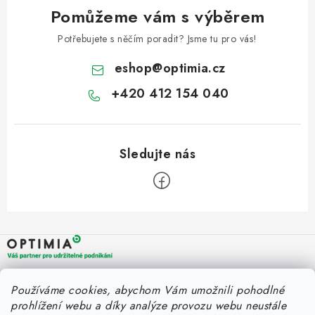
Pomůžeme vám s výběrem
Potřebujete s něčím poradit? Jsme tu pro vás!
eshop
@
optimia.cz
+420 412 154 040
Z
á
p
a
OPTIMIA BPO s.r.o.
Rychlý kontakt
Používáme cookies, abychom Vám umožnili pohodlné
t
Holýšovská 2923/4
prohlížení webu a díky analýze provozu webu neustále
150 00 Praha 5