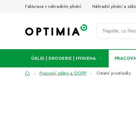
Přejít
Fakturace v náhradním plnění
Náhradní plnění a zák
na
obsah
ÚKLID | DROGERIE | HYGIENA
PRACOVN
Domů
Pracovní oděvy a OOPP
Ostatní prostředky