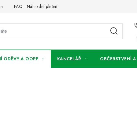
on
FAQ - Náhradní plnění
FAQ - OOPP
Obchodní podm
Í ODĚVY A OOPP
KANCELÁŘ
OBČERSTVENÍ 