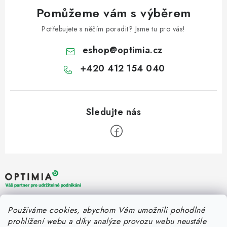
Pomůžeme vám s výběrem
Potřebujete s něčím poradit? Jsme tu pro vás!
eshop
@
optimia.cz
+420 412 154 040
Z
á
p
a
OPTIMIA BPO s.r.o.
Rychlý kontakt
Používáme cookies, abychom Vám umožnili pohodlné
t
Holýšovská 2923/4
prohlížení webu a díky analýze provozu webu neustále
150 00 Praha 5