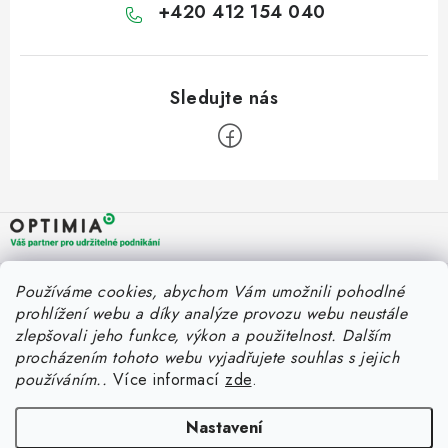
+420 412 154 040
Z
á
p
a
OPTIMIA BPO s.r.o.
Rychlý kontakt
Používáme cookies, abychom Vám umožnili pohodlné
t
Holýšovská 2923/4
prohlížení webu a díky analýze provozu webu neustále
150 00 Praha 5
í
eshop@optimia.cz
zlepšovali jeho funkce, výkon a použitelnost.
Dalším
Informace pro vás
Česká republika
procházením tohoto webu vyjadřujete souhlas s jejich
+420 412 154 040
používáním..
Více informací
zde
.
Fakturace v náhradním plnění
Můj účet
Úplný kontakt
Náhradní plnění a zákon
Katalogy
Nastavení
Přihlášení