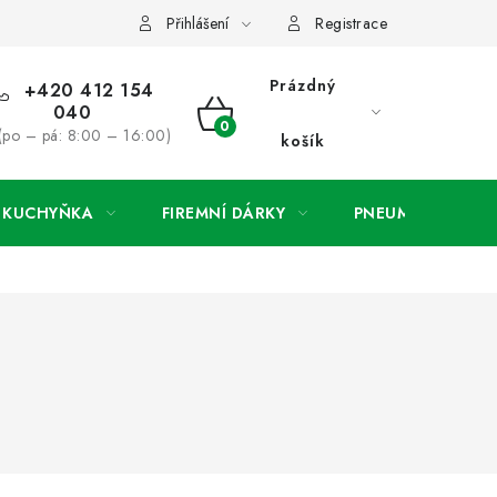
ínky
Podmínky ochrany osobních údajů
O společnosti a konta
Přihlášení
Registrace
Prázdný
+420 412 154
040
NÁKUPNÍ
(po – pá: 8:00 – 16:00)
košík
KOŠÍK
A KUCHYŇKA
FIREMNÍ DÁRKY
PNEUMATIKY