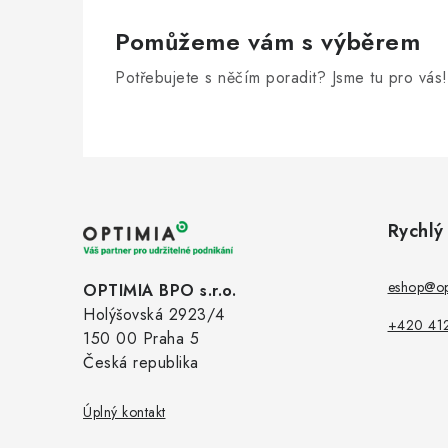
Pomůžeme vám s výběrem
Potřebujete s něčím poradit? Jsme tu pro vás!
Z
á
Rychlý
p
a
eshop@op
OPTIMIA BPO s.r.o.
Holýšovská 2923/4
t
+420 41
150 00 Praha 5
í
Česká republika
Úplný kontakt