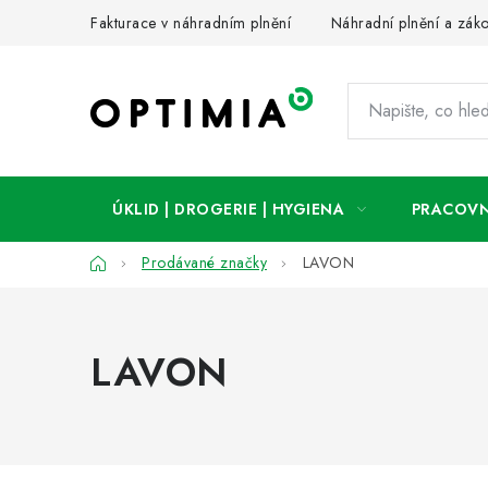
Přejít
Fakturace v náhradním plnění
Náhradní plnění a zák
na
obsah
ÚKLID | DROGERIE | HYGIENA
PRACOVN
Domů
Prodávané značky
LAVON
LAVON