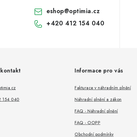
eshop
@
optimia.cz
+420 412 154 040
 kontakt
Informace pro vás
timia.cz
Fakturace v náhradním plnění
2 154 040
Náhradní plnění a zákon
FAQ - Náhradní plnění
FAQ - OOPP
Obchodní podmínky