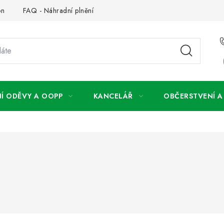
on
FAQ - Náhradní plnění
FAQ - OOPP
Obchodní podm
Í ODĚVY A OOPP
KANCELÁŘ
OBČERSTVENÍ 