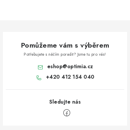
Pomůžeme vám s výběrem
Potřebujete s něčím poradit? Jsme tu pro vás!
eshop
@
optimia.cz
+420 412 154 040
Z