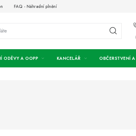
on
FAQ - Náhradní plnění
FAQ - OOPP
Obchodní podm
Í ODĚVY A OOPP
KANCELÁŘ
OBČERSTVENÍ 