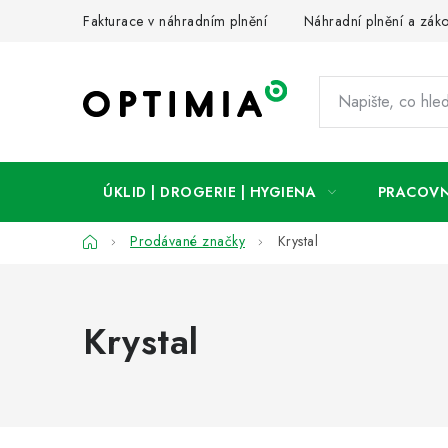
Přejít
Fakturace v náhradním plnění
Náhradní plnění a zák
na
obsah
ÚKLID | DROGERIE | HYGIENA
PRACOVN
Domů
Prodávané značky
Krystal
Krystal