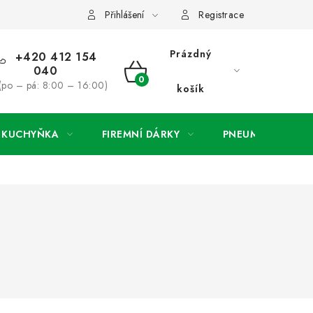
ínky
Podmínky ochrany osobních údajů
O společnosti a konta
Přihlášení
Registrace
Prázdný
+420 412 154
040
NÁKUPNÍ
(po – pá: 8:00 – 16:00)
košík
KOŠÍK
A KUCHYŇKA
FIREMNÍ DÁRKY
PNEUMATIKY