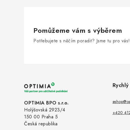
Pomůžeme vám s výběrem
Potřebujete s něčím poradit? Jsme tu pro vás!
Z
á
Rychlý
p
a
eshop@op
OPTIMIA BPO s.r.o.
Holýšovská 2923/4
t
+420 41
150 00 Praha 5
í
Česká republika