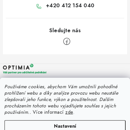
+420 412 154 040
Z
á
p
a
OPTIMIA BPO s.r.o.
Rychlý kontakt
Používáme cookies, abychom Vám umožnili pohodlné
t
Holýšovská 2923/4
prohlížení webu a díky analýze provozu webu neustále
150 00 Praha 5
í
eshop@optimia.cz
zlepšovali jeho funkce, výkon a použitelnost.
Dalším
Informace pro vás
Česká republika
procházením tohoto webu vyjadřujete souhlas s jejich
+420 412 154 040
používáním..
Více informací
zde
.
Fakturace v náhradním plnění
Můj účet
Úplný kontakt
Náhradní plnění a zákon
Katalogy
Nastavení
Přihlášení