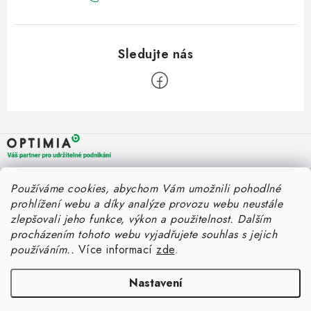
Z
á
p
a
OPTIMIA BPO s.r.o.
Rychlý kontakt
Používáme cookies, abychom Vám umožnili pohodlné
t
Holýšovská 2923/4
prohlížení webu a díky analýze provozu webu neustále
150 00 Praha 5
í
eshop@optimia.cz
zlepšovali jeho funkce, výkon a použitelnost.
Dalším
Informace pro vás
Česká republika
procházením tohoto webu vyjadřujete souhlas s jejich
+420 412 154 040
používáním..
Více informací
zde
.
Fakturace v náhradním plnění
Můj účet
Úplný kontakt
Náhradní plnění a zákon
Katalogy
Nastavení
Přihlášení
FAQ - Náhradní plnění