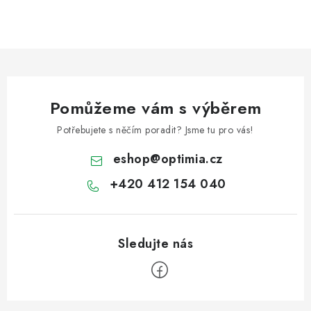
Pomůžeme vám s výběrem
Potřebujete s něčím poradit? Jsme tu pro vás!
eshop
@
optimia.cz
+420 412 154 040
Z