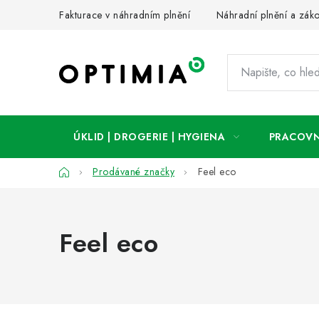
Přejít
Fakturace v náhradním plnění
Náhradní plnění a zák
na
obsah
ÚKLID | DROGERIE | HYGIENA
PRACOVN
Domů
Prodávané značky
Feel eco
Feel eco