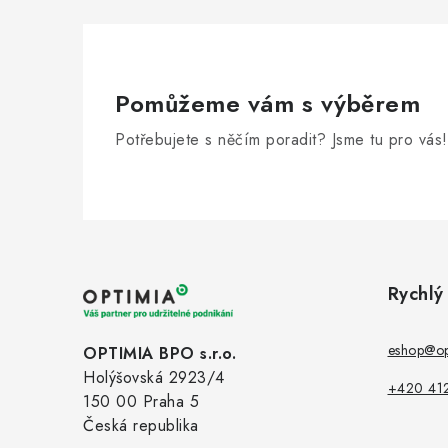
Pomůžeme vám s výběrem
Potřebujete s něčím poradit? Jsme tu pro vás!
Z
á
Rychlý
p
a
eshop@op
OPTIMIA BPO s.r.o.
Holýšovská 2923/4
t
+420 41
150 00 Praha 5
í
Česká republika