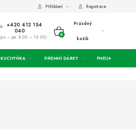
ínky
Podmínky ochrany osobních údajů
O společnosti a konta
Přihlášení
Registrace
Prázdný
+420 412 154
040
NÁKUPNÍ
(po – pá: 8:00 – 16:00)
košík
KOŠÍK
A KUCHYŇKA
FIREMNÍ DÁRKY
PNEUMATIKY