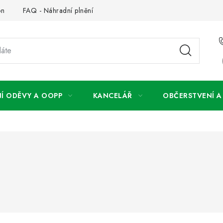
on
FAQ - Náhradní plnění
FAQ - OOPP
Obchodní podm
Í ODĚVY A OOPP
KANCELÁŘ
OBČERSTVENÍ 