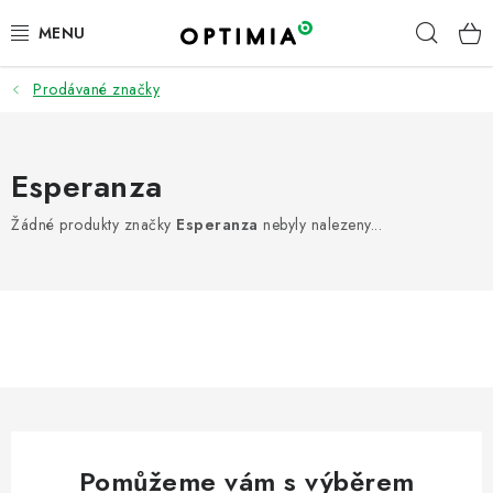
Přejít
Hleda
na
obsah
Prodávané značky
ÚKLID | DROGERIE | HYGIENA
PRACOVNÍ ODĚVY A OOPP
Esperanza
KANCELÁŘ
Žádné produkty značky
Esperanza
nebyly nalezeny...
OBČERSTVENÍ A KUCHYŇKA
FIREMNÍ DÁRKY
PNEUMATIKY
TOP ZNAČKY
Pomůžeme vám s výběrem