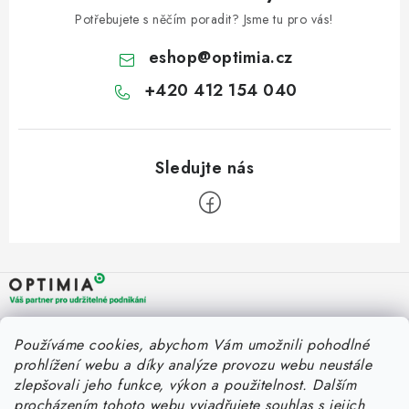
ZNAČKY
Potřebujete s něčím poradit? Jsme tu pro vás!
Fakturace v náhradním plnění
Náhradní plnění a zákon
eshop
@
optimia.cz
FAQ - Náhradní plnění
FAQ - OOPP
Obchodní podmínky
+420 412 154 040
Podmínky ochrany osobních údajů
O společnosti a kontakty
Z
á
p
a
OPTIMIA BPO s.r.o.
Rychlý kontakt
Používáme cookies, abychom Vám umožnili pohodlné
t
Holýšovská 2923/4
prohlížení webu a díky analýze provozu webu neustále
150 00 Praha 5
í
eshop@optimia.cz
zlepšovali jeho funkce, výkon a použitelnost.
Dalším
Informace pro vás
Česká republika
procházením tohoto webu vyjadřujete souhlas s jejich