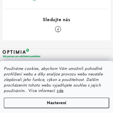
Z
á
p
a
OPTIMIA BPO s.r.o.
Rychlý kontakt
Používáme cookies, abychom Vám umožnili pohodlné
t
Holýšovská 2923/4
prohlížení webu a díky analýze provozu webu neustále
150 00 Praha 5
í
eshop@optimia.cz
zlepšovali jeho funkce, výkon a použitelnost.
Dalším
Informace pro vás
Česká republika
procházením tohoto webu vyjadřujete souhlas s jejich
+420 412 154 040
používáním..
Více informací
zde
.
Fakturace v náhradním plnění
Můj účet
Úplný kontakt
Náhradní plnění a zákon
Katalogy
Nastavení
Přihlášení
FAQ - Náhradní plnění