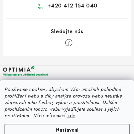
+420 412 154 040
Z
á
p
a
OPTIMIA BPO s.r.o.
Rychlý kontakt
Používáme cookies, abychom Vám umožnili pohodlné
t
Holýšovská 2923/4
prohlížení webu a díky analýze provozu webu neustále
150 00 Praha 5
í
eshop@optimia.cz
zlepšovali jeho funkce, výkon a použitelnost.
Dalším
Informace pro vás
Česká republika
procházením tohoto webu vyjadřujete souhlas s jejich
+420 412 154 040
používáním..
Více informací
zde
.
Fakturace v náhradním plnění
Můj účet
Úplný kontakt
Náhradní plnění a zákon
Katalogy
Nastavení
Přihlášení