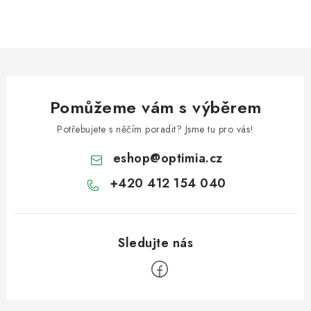
Pomůžeme vám s výběrem
Potřebujete s něčím poradit? Jsme tu pro vás!
eshop
@
optimia.cz
+420 412 154 040
Z