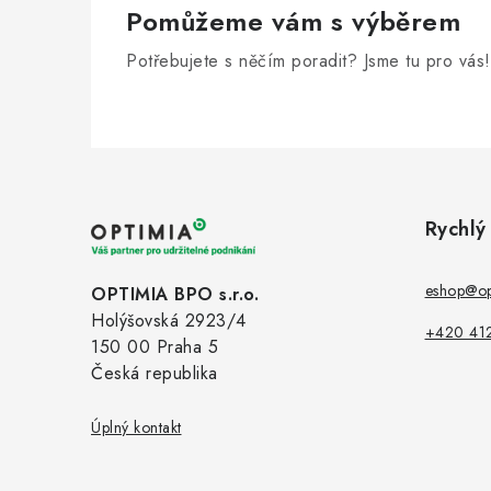
Pomůžeme vám s výběrem
Potřebujete s něčím poradit? Jsme tu pro vás!
Z
á
Rychlý
p
a
eshop@op
OPTIMIA BPO s.r.o.
Holýšovská 2923/4
t
+420 41
150 00 Praha 5
í
Česká republika
Úplný kontakt