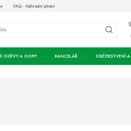
on
FAQ - Náhradní plnění
FAQ - OOPP
Obchodní podm
Í ODĚVY A OOPP
KANCELÁŘ
OBČERSTVENÍ 