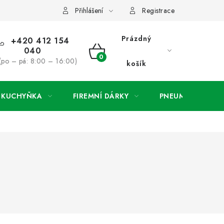
ínky
Podmínky ochrany osobních údajů
O společnosti a konta
Přihlášení
Registrace
Prázdný
+420 412 154
040
NÁKUPNÍ
(po – pá: 8:00 – 16:00)
košík
KOŠÍK
A KUCHYŇKA
FIREMNÍ DÁRKY
PNEUMATIKY