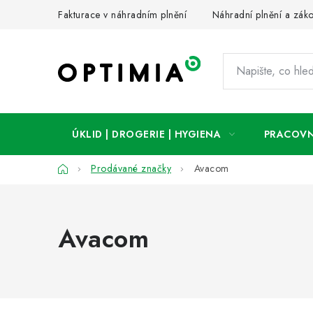
Přejít
Fakturace v náhradním plnění
Náhradní plnění a zák
na
obsah
ÚKLID | DROGERIE | HYGIENA
PRACOVN
Domů
Prodávané značky
Avacom
Avacom