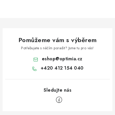
Pomůžeme vám s výběrem
Potřebujete s něčím poradit? Jsme tu pro vás!
eshop
@
optimia.cz
+420 412 154 040
Z