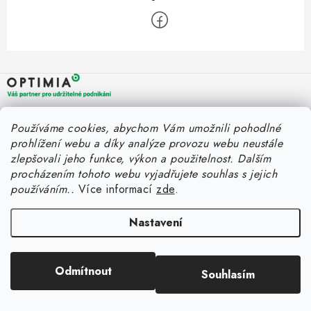
Z
á
p
a
OPTIMIA BPO s.r.o.
Rychlý kontakt
Používáme cookies, abychom Vám umožnili pohodlné
t
Holýšovská 2923/4
prohlížení webu a díky analýze provozu webu neustále
150 00 Praha 5
í
eshop@optimia.cz
zlepšovali jeho funkce, výkon a použitelnost.
Dalším
Informace pro vás
Česká republika
procházením tohoto webu vyjadřujete souhlas s jejich
+420 412 154 040
používáním..
Více informací
zde
.
Fakturace v náhradním plnění
Můj účet
Úplný kontakt
Náhradní plnění a zákon
Katalogy
Nastavení
Přihlášení
FAQ - Náhradní plnění
Registrace
FAQ - OOPP
Odmítnout
Souhlasím
Copyright 2026
E-shop OPTIMIA
. Všechna práva vyhrazena.
Historie objednávek
Vytvořil Shoptet Premium
Obchodní podmínky
Moje objednávka