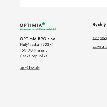
Z
á
Rychlý
p
a
eshop@op
OPTIMIA BPO s.r.o.
Holýšovská 2923/4
t
+420 41
150 00 Praha 5
í
Česká republika
Úplný kontakt