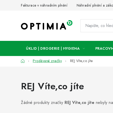
Přejít
Fakturace v náhradním plnění
Náhradní plnění a zák
na
obsah
ÚKLID | DROGERIE | HYGIENA
PRACOVN
Domů
Prodávané značky
REJ Víte,co jíte
REJ Víte,co jíte
Žádné produkty značky
REJ Víte,co jíte
nebyly na