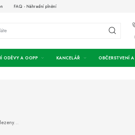
on
FAQ - Náhradní plnění
FAQ - OOPP
Obchodní podm
Í ODĚVY A OOPP
KANCELÁŘ
OBČERSTVENÍ 
lezeny...