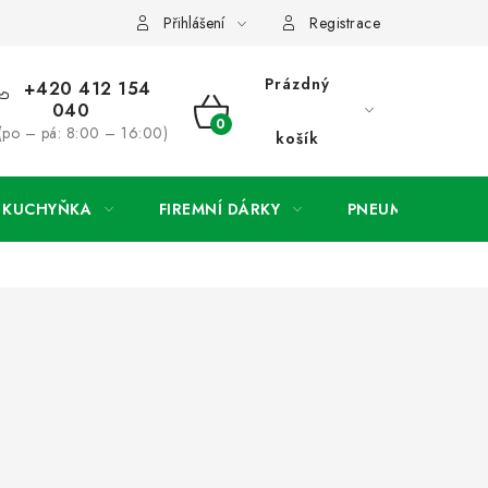
ínky
Podmínky ochrany osobních údajů
O společnosti a konta
Přihlášení
Registrace
Prázdný
+420 412 154
040
NÁKUPNÍ
(po – pá: 8:00 – 16:00)
košík
KOŠÍK
A KUCHYŇKA
FIREMNÍ DÁRKY
PNEUMATIKY