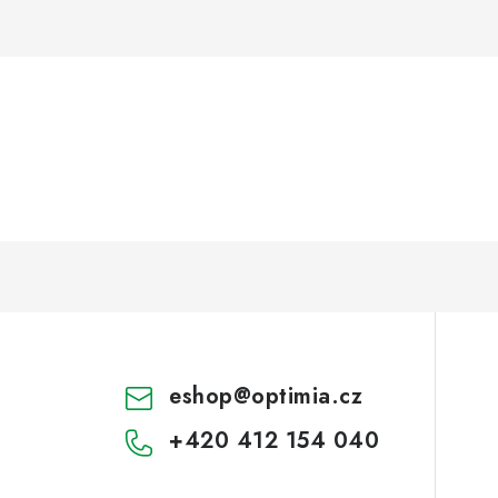
eshop
@
optimia.cz
+420 412 154 040