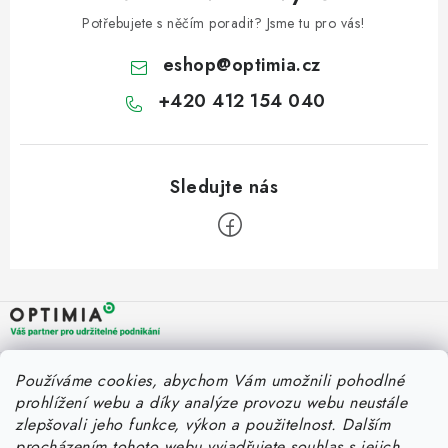
Potřebujete s něčím poradit? Jsme tu pro vás!
eshop
@
optimia.cz
+420 412 154 040
Z
á
p
a
OPTIMIA BPO s.r.o.
Rychlý kontakt
Používáme cookies, abychom Vám umožnili pohodlné
t
Holýšovská 2923/4
prohlížení webu a díky analýze provozu webu neustále
150 00 Praha 5
í
eshop@optimia.cz
zlepšovali jeho funkce, výkon a použitelnost.
Dalším
Informace pro vás
Česká republika
procházením tohoto webu vyjadřujete souhlas s jejich