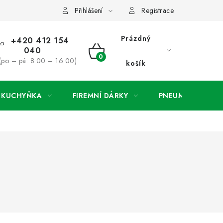
ínky
Podmínky ochrany osobních údajů
O společnosti a konta
Přihlášení
Registrace
Prázdný
+420 412 154
040
NÁKUPNÍ
(po – pá: 8:00 – 16:00)
košík
KOŠÍK
A KUCHYŇKA
FIREMNÍ DÁRKY
PNEUMATIKY