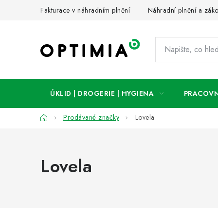
Přejít
Fakturace v náhradním plnění
Náhradní plnění a zák
na
obsah
ÚKLID | DROGERIE | HYGIENA
PRACOVN
Domů
Prodávané značky
Lovela
Lovela