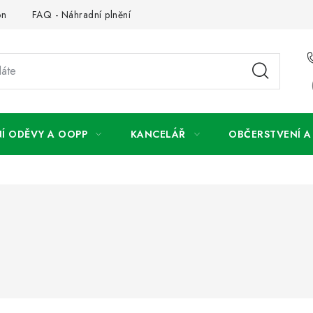
on
FAQ - Náhradní plnění
FAQ - OOPP
Obchodní podm
Í ODĚVY A OOPP
KANCELÁŘ
OBČERSTVENÍ 