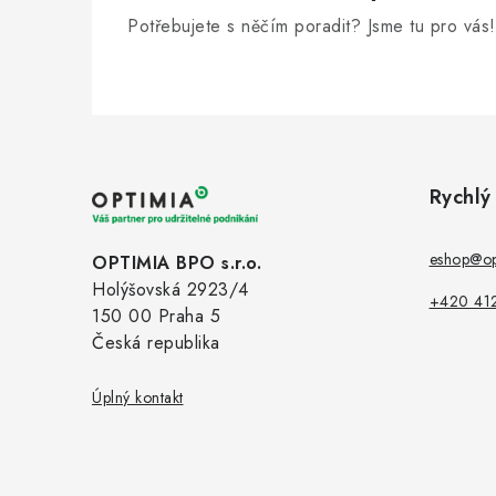
Potřebujete s něčím poradit? Jsme tu pro vás!
Z
á
Rychlý
p
a
eshop@op
OPTIMIA BPO s.r.o.
Holýšovská 2923/4
t
+420 41
150 00 Praha 5
í
Česká republika
Úplný kontakt