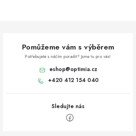
Pomůžeme vám s výběrem
Potřebujete s něčím poradit? Jsme tu pro vás!
eshop
@
optimia.cz
+420 412 154 040
Z