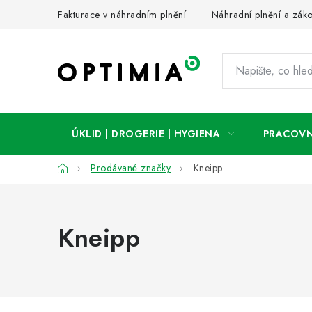
Přejít
Fakturace v náhradním plnění
Náhradní plnění a zák
na
obsah
ÚKLID | DROGERIE | HYGIENA
PRACOVN
Domů
Prodávané značky
Kneipp
Kneipp