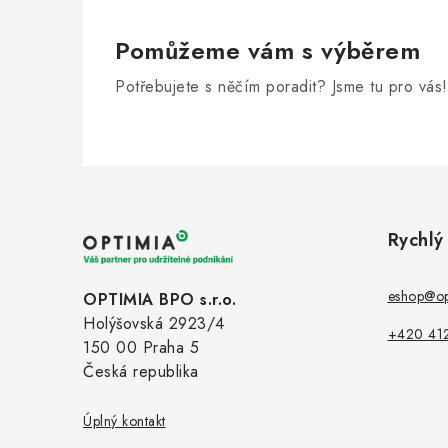
Pomůžeme vám s výběrem
Potřebujete s něčím poradit? Jsme tu pro vás!
Z
á
Rychlý
p
a
eshop@op
OPTIMIA BPO s.r.o.
Holýšovská 2923/4
t
+420 41
150 00 Praha 5
í
Česká republika
Úplný kontakt