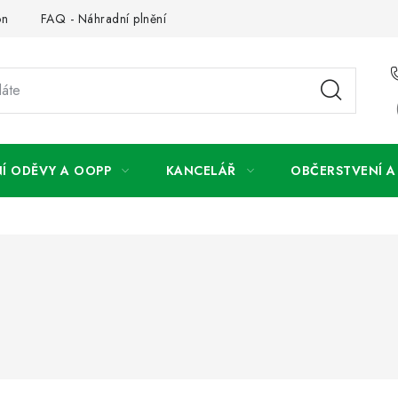
on
FAQ - Náhradní plnění
FAQ - OOPP
Obchodní podm
Í ODĚVY A OOPP
KANCELÁŘ
OBČERSTVENÍ 