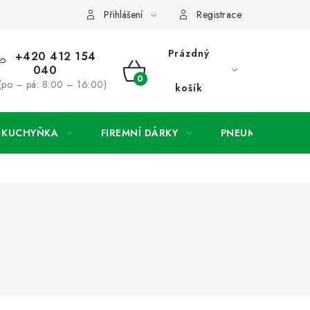
ínky
Podmínky ochrany osobních údajů
O společnosti a konta
Přihlášení
Registrace
Prázdný
+420 412 154
040
NÁKUPNÍ
(po – pá: 8:00 – 16:00)
košík
KOŠÍK
A KUCHYŇKA
FIREMNÍ DÁRKY
PNEUMATIKY