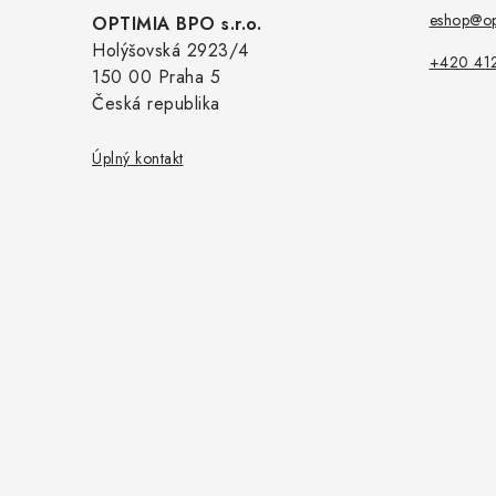
a
eshop@op
OPTIMIA BPO s.r.o.
Holýšovská 2923/4
t
+420 41
150 00 Praha 5
í
Česká republika
Úplný kontakt