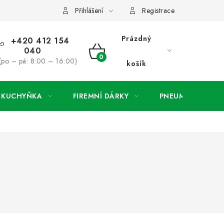
ínky
Podmínky ochrany osobních údajů
O společnosti a konta
Přihlášení
Registrace
Prázdný
+420 412 154
040
NÁKUPNÍ
(po – pá: 8:00 – 16:00)
košík
KOŠÍK
A KUCHYŇKA
FIREMNÍ DÁRKY
PNEUMATIKY