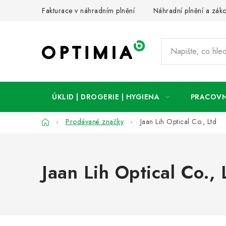
Přejít
Fakturace v náhradním plnění
Náhradní plnění a zák
na
obsah
ÚKLID | DROGERIE | HYGIENA
PRACOVN
Domů
Prodávané značky
Jaan Lih Optical Co., Ltd
Jaan Lih Optical Co., 