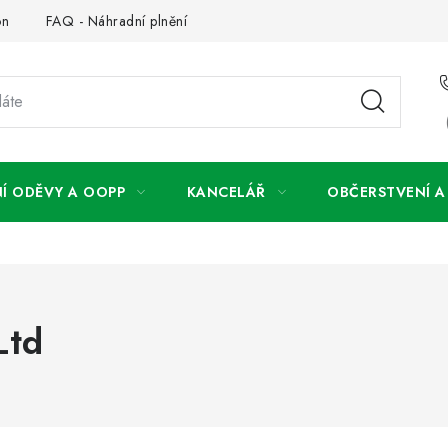
on
FAQ - Náhradní plnění
FAQ - OOPP
Obchodní podm
Í ODĚVY A OOPP
KANCELÁŘ
OBČERSTVENÍ 
Ltd