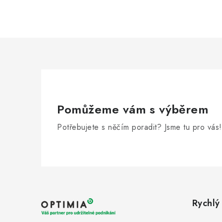
Pomůžeme vám s výběrem
Potřebujete s něčím poradit? Jsme tu pro vás!
Z
á
Rychlý
p