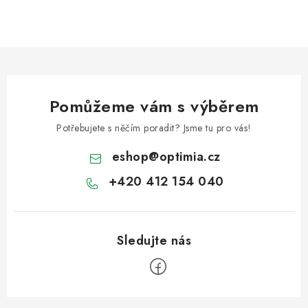
Pomůžeme vám s výběrem
Potřebujete s něčím poradit? Jsme tu pro vás!
eshop
@
optimia.cz
+420 412 154 040
Z