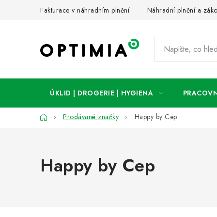
Přejít
Fakturace v náhradním plnění
Náhradní plnění a zák
na
obsah
ÚKLID | DROGERIE | HYGIENA
PRACOVN
Domů
Prodávané značky
Happy by Cep
Happy by Cep