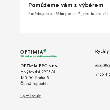
Pomůžeme vám s výběrem
Potřebujete s něčím poradit? Jsme tu pro vás!
Z
á
Rychlý
p
a
eshop@op
OPTIMIA BPO s.r.o.
Holýšovská 2923/4
t
+420 41
150 00 Praha 5
í
Česká republika
Úplný kontakt