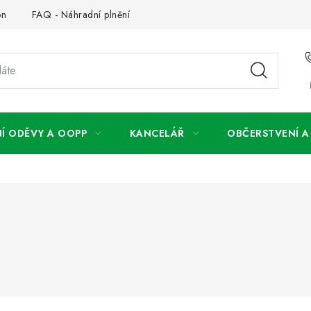
on
FAQ - Náhradní plnění
FAQ - OOPP
Obchodní podm
Í ODĚVY A OOPP
KANCELÁŘ
OBČERSTVENÍ 