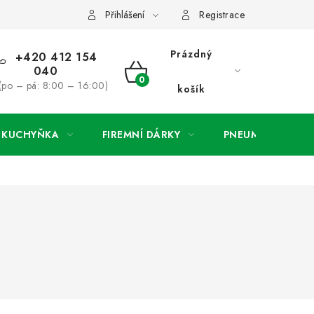
ínky
Podmínky ochrany osobních údajů
O společnosti a konta
Přihlášení
Registrace
Prázdný
+420 412 154
040
NÁKUPNÍ
(po – pá: 8:00 – 16:00)
košík
KOŠÍK
A KUCHYŇKA
FIREMNÍ DÁRKY
PNEUMATIKY