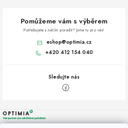
Pomůžeme vám s výběrem
Potřebujete s něčím poradit? Jsme tu pro vás!
eshop
@
optimia.cz
+420 412 154 040
Z
á
p
a