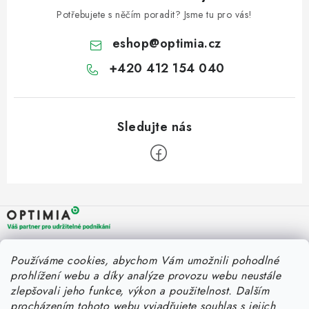
ZNAČKY
Potřebujete s něčím poradit? Jsme tu pro vás!
Fakturace v náhradním plnění
Náhradní plnění a zákon
eshop
@
optimia.cz
FAQ - Náhradní plnění
FAQ - OOPP
Obchodní podmínky
+420 412 154 040
Podmínky ochrany osobních údajů
O společnosti a kontakty
Z
á
p
a
OPTIMIA BPO s.r.o.
Rychlý kontakt
Používáme cookies, abychom Vám umožnili pohodlné
t
Holýšovská 2923/4
prohlížení webu a díky analýze provozu webu neustále
150 00 Praha 5
í
eshop@optimia.cz
zlepšovali jeho funkce, výkon a použitelnost.
Dalším
Informace pro vás
Česká republika
procházením tohoto webu vyjadřujete souhlas s jejich