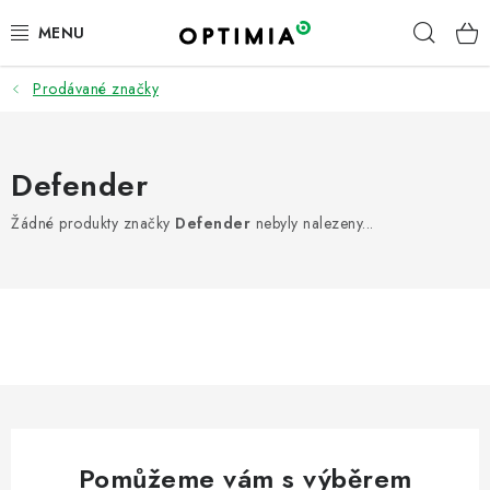
Přejít
Hleda
na
obsah
Prodávané značky
ÚKLID | DROGERIE | HYGIENA
PRACOVNÍ ODĚVY A OOPP
Defender
KANCELÁŘ
Žádné produkty značky
Defender
nebyly nalezeny...
OBČERSTVENÍ A KUCHYŇKA
FIREMNÍ DÁRKY
PNEUMATIKY
TOP ZNAČKY
Pomůžeme vám s výběrem