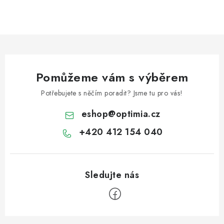
Pomůžeme vám s výběrem
Potřebujete s něčím poradit? Jsme tu pro vás!
eshop
@
optimia.cz
+420 412 154 040
Z