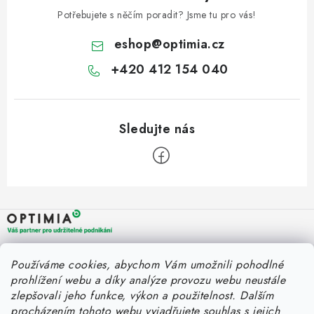
ZNAČKY
Potřebujete s něčím poradit? Jsme tu pro vás!
Fakturace v náhradním plnění
Náhradní plnění a zákon
eshop
@
optimia.cz
FAQ - Náhradní plnění
FAQ - OOPP
Obchodní podmínky
+420 412 154 040
Podmínky ochrany osobních údajů
O společnosti a kontakty
Z
á
p
a
OPTIMIA BPO s.r.o.
Rychlý kontakt
Používáme cookies, abychom Vám umožnili pohodlné
t
Holýšovská 2923/4
prohlížení webu a díky analýze provozu webu neustále
150 00 Praha 5
í
eshop@optimia.cz
zlepšovali jeho funkce, výkon a použitelnost.
Dalším
Informace pro vás
Česká republika
procházením tohoto webu vyjadřujete souhlas s jejich