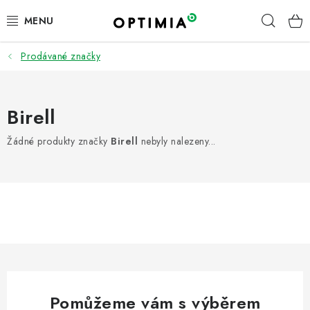
Přejít
Hleda
na
obsah
Prodávané značky
ÚKLID | DROGERIE | HYGIENA
PRACOVNÍ ODĚVY A OOPP
Birell
KANCELÁŘ
Žádné produkty značky
Birell
nebyly nalezeny...
OBČERSTVENÍ A KUCHYŇKA
FIREMNÍ DÁRKY
PNEUMATIKY
TOP ZNAČKY
Pomůžeme vám s výběrem