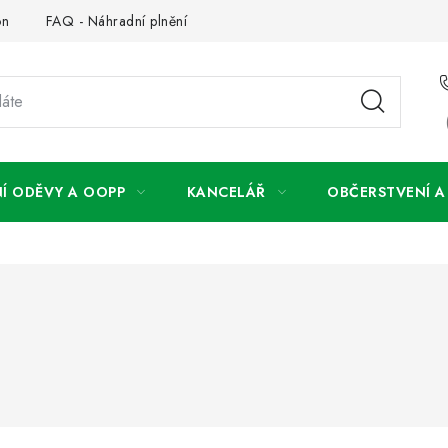
on
FAQ - Náhradní plnění
FAQ - OOPP
Obchodní podm
Í ODĚVY A OOPP
KANCELÁŘ
OBČERSTVENÍ 