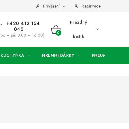
ínky
Podmínky ochrany osobních údajů
O společnosti a konta
Přihlášení
Registrace
Prázdný
+420 412 154
040
NÁKUPNÍ
(po – pá: 8:00 – 16:00)
košík
KOŠÍK
A KUCHYŇKA
FIREMNÍ DÁRKY
PNEUMATIKY