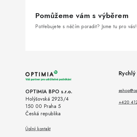
Pomůžeme vám s výběrem
Potřebujete s něčím poradit? Jsme tu pro vás!
Z
á
Rychlý
p
a
eshop@op
OPTIMIA BPO s.r.o.
Holýšovská 2923/4
t
+420 41
150 00 Praha 5
í
Česká republika
Úplný kontakt