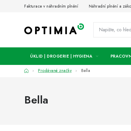
Přejít
Fakturace v náhradním plnění
Náhradní plnění a zák
na
obsah
ÚKLID | DROGERIE | HYGIENA
PRACOVN
Domů
Prodávané značky
Bella
Bella