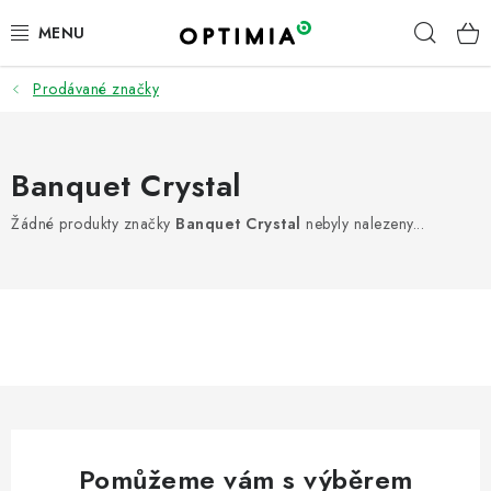
Přejít
Hleda
na
obsah
Prodávané značky
ÚKLID | DROGERIE | HYGIENA
PRACOVNÍ ODĚVY A OOPP
Banquet Crystal
KANCELÁŘ
Žádné produkty značky
Banquet Crystal
nebyly nalezeny...
OBČERSTVENÍ A KUCHYŇKA
FIREMNÍ DÁRKY
PNEUMATIKY
TOP ZNAČKY
Pomůžeme vám s výběrem