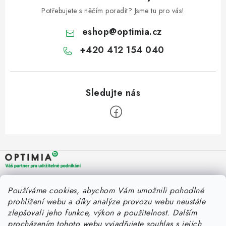
ZNAČKY
Potřebujete s něčím poradit? Jsme tu pro vás!
Fakturace v náhradním plnění
Náhradní plnění a zákon
eshop
@
optimia.cz
FAQ - Náhradní plnění
FAQ - OOPP
Obchodní podmínky
+420 412 154 040
Podmínky ochrany osobních údajů
O společnosti a kontakty
Z
á
p
a
OPTIMIA BPO s.r.o.
Rychlý kontakt
Používáme cookies, abychom Vám umožnili pohodlné
t
Holýšovská 2923/4
prohlížení webu a díky analýze provozu webu neustále
150 00 Praha 5
í
eshop@optimia.cz
zlepšovali jeho funkce, výkon a použitelnost.
Dalším
Informace pro vás
Česká republika
procházením tohoto webu vyjadřujete souhlas s jejich