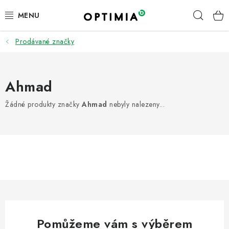
Přejít
Hleda
na
obsah
Prodávané značky
ÚKLID | DROGERIE | HYGIENA
PRACOVNÍ ODĚVY A OOPP
Ahmad
KANCELÁŘ
Žádné produkty značky
Ahmad
nebyly nalezeny...
OBČERSTVENÍ A KUCHYŇKA
FIREMNÍ DÁRKY
PNEUMATIKY
TOP ZNAČKY
Pomůžeme vám s výběrem