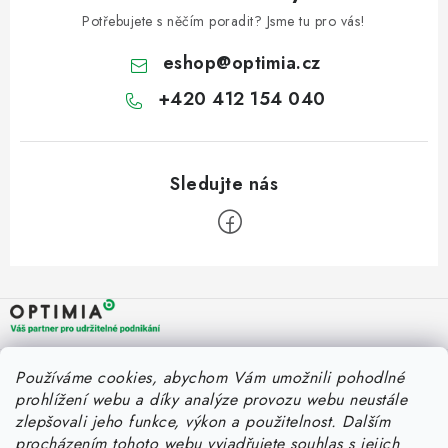
ZNAČKY
Potřebujete s něčím poradit? Jsme tu pro vás!
Fakturace v náhradním plnění
Náhradní plnění a zákon
eshop
@
optimia.cz
FAQ - Náhradní plnění
FAQ - OOPP
Obchodní podmínky
+420 412 154 040
Podmínky ochrany osobních údajů
O společnosti a kontakty
Z
á
p
a
OPTIMIA BPO s.r.o.
Rychlý kontakt
Používáme cookies, abychom Vám umožnili pohodlné
t
Holýšovská 2923/4
prohlížení webu a díky analýze provozu webu neustále
150 00 Praha 5
í
eshop@optimia.cz
zlepšovali jeho funkce, výkon a použitelnost.
Dalším
Informace pro vás
Česká republika
procházením tohoto webu vyjadřujete souhlas s jejich