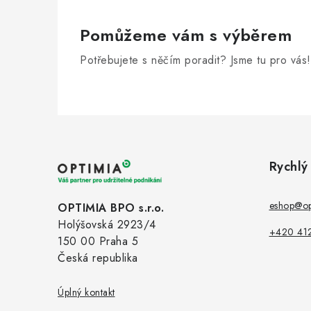
Pomůžeme vám s výběrem
Potřebujete s něčím poradit? Jsme tu pro vás!
Z
á
Rychlý
p
a
eshop@op
OPTIMIA BPO s.r.o.
Holýšovská 2923/4
t
+420 41
150 00 Praha 5
í
Česká republika
Úplný kontakt