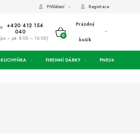
ínky
Podmínky ochrany osobních údajů
O společnosti a konta
Přihlášení
Registrace
Prázdný
+420 412 154
040
NÁKUPNÍ
(po – pá: 8:00 – 16:00)
košík
KOŠÍK
A KUCHYŇKA
FIREMNÍ DÁRKY
PNEUMATIKY