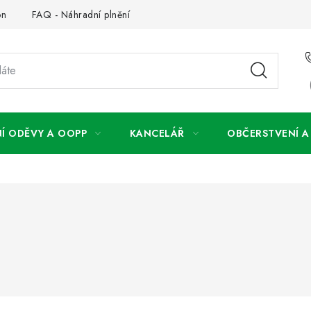
on
FAQ - Náhradní plnění
FAQ - OOPP
Obchodní podm
Í ODĚVY A OOPP
KANCELÁŘ
OBČERSTVENÍ 