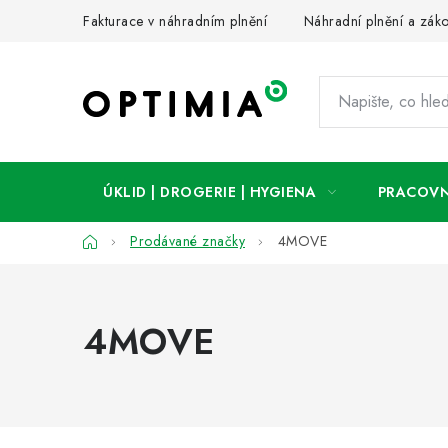
Přejít
Fakturace v náhradním plnění
Náhradní plnění a zák
na
obsah
ÚKLID | DROGERIE | HYGIENA
PRACOVN
Domů
Prodávané značky
4MOVE
4MOVE