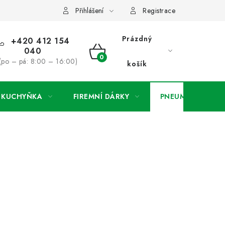
ínky
Podmínky ochrany osobních údajů
O společnosti a konta
Přihlášení
Registrace
Prázdný
+420 412 154
040
NÁKUPNÍ
(po – pá: 8:00 – 16:00)
košík
KOŠÍK
A KUCHYŇKA
FIREMNÍ DÁRKY
PNEUMATIKY