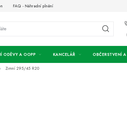
on
FAQ - Náhradní plnění
FAQ - OOPP
Obchodní podm
Í ODĚVY A OOPP
KANCELÁŘ
OBČERSTVENÍ 
Zimní 295/45 R20