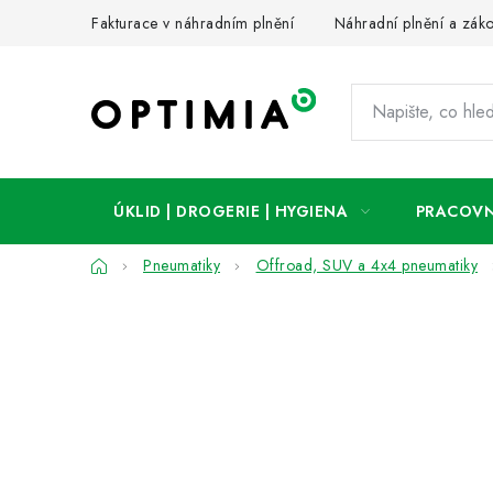
Přejít
Fakturace v náhradním plnění
Náhradní plnění a zák
na
obsah
ÚKLID | DROGERIE | HYGIENA
PRACOVN
Domů
Pneumatiky
Offroad, SUV a 4x4 pneumatiky