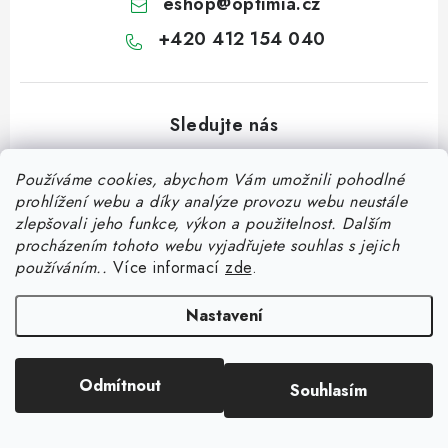
eshop
@
optimia.cz
+420 412 154 040
Používáme cookies, abychom Vám umožnili pohodlné
prohlížení webu a díky analýze provozu webu neustále
Z
zlepšovali jeho funkce, výkon a použitelnost.
Dalším
á
procházením tohoto webu vyjadřujete souhlas s jejich
používáním..
Více informací
zde
.
p
a
OPTIMIA BPO s.r.o.
Nastavení
Rychlý kontakt
t
Holýšovská 2923/4
150 00 Praha 5
í
eshop@optimia.cz
Informace pro vás
Česká republika
Odmítnout
Souhlasím
+420 412 154 040
Fakturace v náhradním plnění
Můj účet
Úplný kontakt
Náhradní plnění a zákon