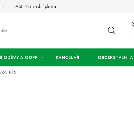
on
FAQ - Náhradní plnění
FAQ - OOPP
Obchodní podm
Í ODĚVY A OOPP
KANCELÁŘ
OBČERSTVENÍ 
5/60 R16