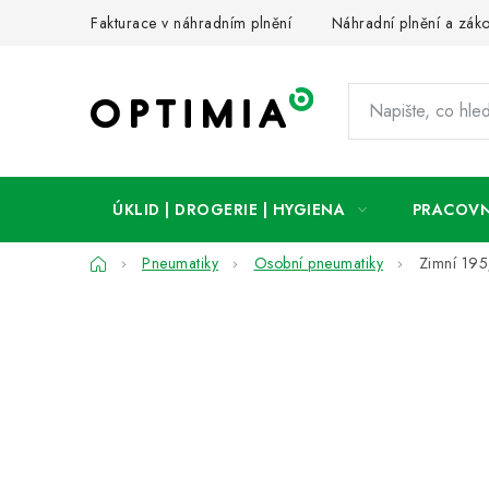
Přejít
Fakturace v náhradním plnění
Náhradní plnění a zák
na
obsah
ÚKLID | DROGERIE | HYGIENA
PRACOVN
Domů
Pneumatiky
Osobní pneumatiky
Zimní 19