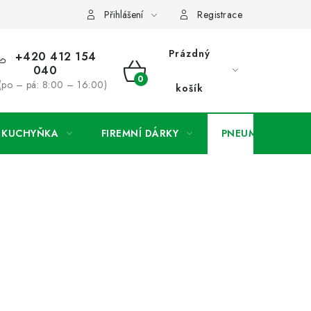
ínky
Podmínky ochrany osobních údajů
O společnosti a konta
Přihlášení
Registrace
Prázdný
+420 412 154
040
NÁKUPNÍ
(po – pá: 8:00 – 16:00)
košík
KOŠÍK
A KUCHYŇKA
FIREMNÍ DÁRKY
PNEUMATIKY