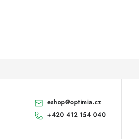
eshop
@
optimia.cz
+420 412 154 040