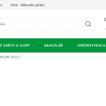
on
FAQ - Náhradní plnění
FAQ - OOPP
Obchodní podm
Í ODĚVY A OOPP
KANCELÁŘ
OBČERSTVENÍ 
 185/80 R14 C