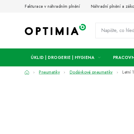
Přejít
Fakturace v náhradním plnění
Náhradní plnění a zák
na
obsah
ÚKLID | DROGERIE | HYGIENA
PRACOVN
Domů
Pneumatiky
Dodávkové pneumatiky
Letní