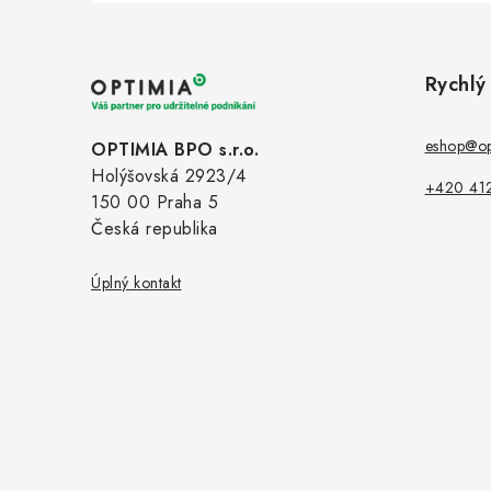
Z
á
Rychlý
p
a
eshop@op
OPTIMIA BPO s.r.o.
Holýšovská 2923/4
t
+420 41
150 00 Praha 5
í
Česká republika
Úplný kontakt