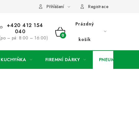
ínky
Podmínky ochrany osobních údajů
O společnosti a konta
Přihlášení
Registrace
Prázdný
+420 412 154
040
NÁKUPNÍ
(po – pá: 8:00 – 16:00)
košík
KOŠÍK
A KUCHYŇKA
FIREMNÍ DÁRKY
PNEUMATIKY