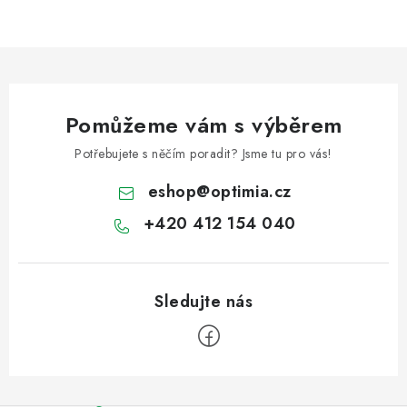
Pomůžeme vám s výběrem
Potřebujete s něčím poradit? Jsme tu pro vás!
eshop
@
optimia.cz
+420 412 154 040
Z