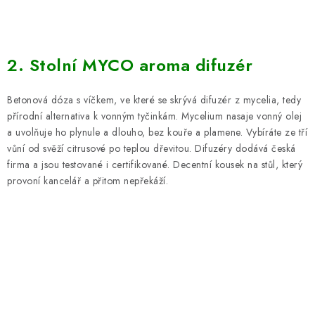
2. Stolní MYCO aroma difuzér
Betonová dóza s víčkem, ve které se skrývá difuzér z mycelia, tedy
přírodní alternativa k vonným tyčinkám. Mycelium nasaje vonný olej
a uvolňuje ho plynule a dlouho, bez kouře a plamene. Vybíráte ze tří
vůní od svěží citrusové po teplou dřevitou. Difuzéry dodává česká
firma a jsou testované i certifikované. Decentní kousek na stůl, který
provoní kancelář a přitom nepřekáží.