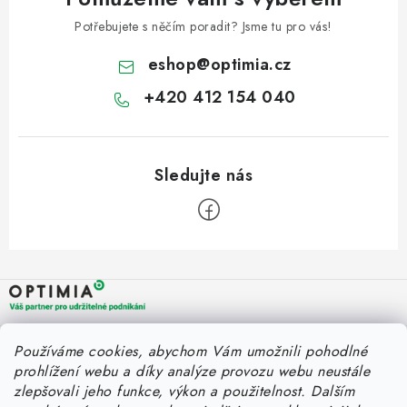
Potřebujete s něčím poradit? Jsme tu pro vás!
eshop
@
optimia.cz
+420 412 154 040
Z
á
p
a
OPTIMIA BPO s.r.o.
Rychlý kontakt
Používáme cookies, abychom Vám umožnili pohodlné
t
Holýšovská 2923/4
prohlížení webu a díky analýze provozu webu neustále
150 00 Praha 5
í
eshop@optimia.cz
zlepšovali jeho funkce, výkon a použitelnost.
Dalším
Informace pro vás
Česká republika