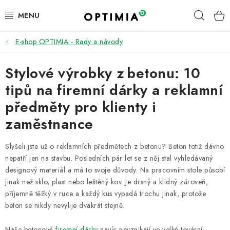
Přejít
Hleda
na
obsah
E-shop OPTIMIA - Rady a návody
ÚKLID | DROGERIE | HYGIENA
Stylové výrobky z betonu: 10
PRACOVNÍ ODĚVY A OOPP
tipů na firemní dárky a reklamní
KANCELÁŘ
předměty pro klienty i
zaměstnance
OBČERSTVENÍ A KUCHYŇKA
Slyšeli jste už o reklamních předmětech z betonu? Beton totiž dávno
FIREMNÍ DÁRKY
nepatří jen na stavbu. Posledních pár let se z něj stal vyhledávaný
designový materiál a má to svoje důvody. Na pracovním stole působí
PNEUMATIKY
jinak než sklo, plast nebo leštěný kov. Je drsný a klidný zároveň,
příjemně těžký v ruce a každý kus vypadá trochu jinak, protože
TOP ZNAČKY
beton se nikdy nevylije dvakrát stejně.
Naše betonové
firemní dárky
navíc nevznikají ve velké tovární