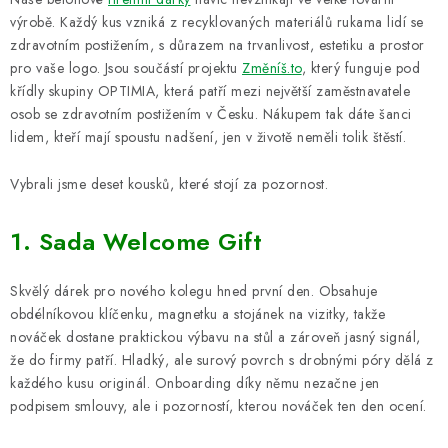
ZNAČKY
výrobě. Každý kus vzniká z recyklovaných materiálů rukama lidí se
zdravotním postižením, s důrazem na trvanlivost, estetiku a prostor
Fakturace v náhradním plnění
Náhradní plnění a zákon
pro vaše logo. Jsou součástí projektu
Změníš.to
,
který funguje pod
FAQ - Náhradní plnění
FAQ - OOPP
Obchodní podmínky
křídly skupiny OPTIMIA, která patří mezi největší zaměstnavatele
osob se zdravotním postižením v Česku.
Nákupem tak dáte šanci
Podmínky ochrany osobních údajů
O společnosti a kontakty
lidem, kteří mají spoustu nadšení, jen v životě neměli tolik štěstí.
Vybrali jsme deset kousků, které stojí za pozornost.
1. Sada Welcome Gift
Skvělý dárek pro nového kolegu hned první den. Obsahuje
obdélníkovou klíčenku, magnetku a stojánek na vizitky, takže
nováček dostane praktickou výbavu na stůl a zároveň jasný signál,
že do firmy patří. Hladký, ale surový povrch s drobnými póry dělá z
každého kusu originál. Onboarding díky němu nezačne jen
podpisem smlouvy, ale i pozorností, kterou nováček ten den ocení.